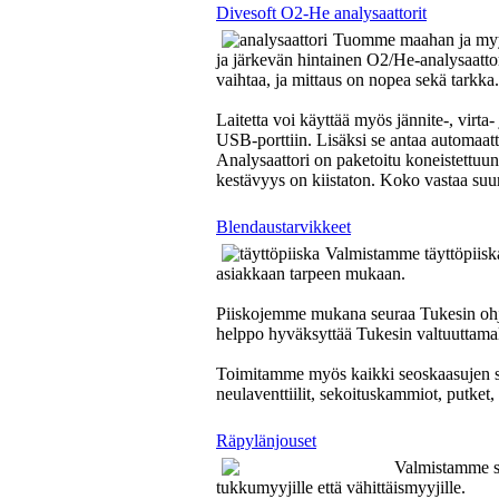
Divesoft O2-He analysaattorit
Tuomme maahan ja myymm
ja järkevän hintainen O2/He-analysaattor
vaihtaa, ja mittaus on nopea sekä tarkka.
Laitetta voi käyttää myös jännite-, virta
USB-porttiin. Lisäksi se antaa automaa
Analysaattori on paketoitu koneistettuu
kestävyys on kiistaton. Koko vastaa suu
Blendaustarvikkeet
Valmistamme täyttöpiiska
asiakkaan tarpeen mukaan.
Piiskojemme mukana seuraa Tukesin ohje
helppo hyväksyttää Tukesin valtuuttamall
Toimitamme myös kaikki seoskaasujen seko
neulaventtiilit, sekoituskammiot, putket, l
Räpylänjouset
Valmistamme s
tukkumyyjille että vähittäismyyjille.