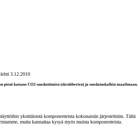
-lehti 3.12.2010
laan pieni katsaus CO2-suodattimien (skrubberien) ja suodatuskalkin maailmaan.
yttöihin yksittäisistä komponenteista kokonaisiin järjestelmiin. Tältä
otteistamme, mutta kannattaa kysyä myös muista komponenteista.