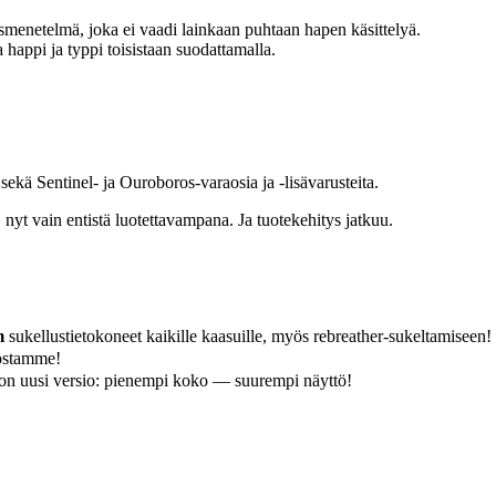
menetelmä, joka ei vaadi lainkaan puhtaan hapen käsittelyä.
happi ja typpi toisistaan suodattamalla.
kä Sentinel- ja Ouroboros-varaosia ja -lisävarusteita.
 nyt vain entistä luotettavampana. Ja tuotekehitys jatkuu.
m
sukellustietokoneet kaikille kaasuille, myös rebreather-sukeltamiseen!
ostamme!
 uusi versio: pienempi koko — suurempi näyttö!