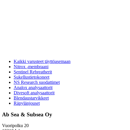
Kaikki varusteet täyttöasemaan
Nitrox -membraani
Sentinel Rebreatherit
Sukellustietokoneet
NS Research suodattimet
Analox analysaattorit
Divesoft analysaattorit
Blendaustarvikkeet
Räpylänjouset
Ab Sea & Subsea Oy
Vuoripolku 20