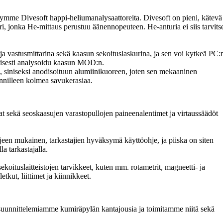
e Divesoft happi-heliumanalysaattoreita. Divesoft on pieni, kätevä
i, jonka He-mittaus perustuu äänennopeuteen. He-anturia ei siis tarvits
- ja vastusmittarina sekä kaasun sekoituslaskurina, ja sen voi kytkeä PC:
ttisesti analysoidu kaasun MOD:n.
n, siniseksi anodisoituun alumiinikuoreen, joten sen mekaaninen
nnilleen kolmea savukerasiaa.
t sekä seoskaasujen varastopullojen paineenalentimet ja virtaussäädöt
en mukainen, tarkastajien hyväksymä käyttöohje, ja piiska on siten
a tarkastajalla.
ituslaitteistojen tarvikkeet, kuten mm. rotametrit, magneetti- ja
etkut, liittimet ja kiinnikkeet.
uunnittelemiamme kumiräpylän kantajousia ja toimitamme niitä sekä