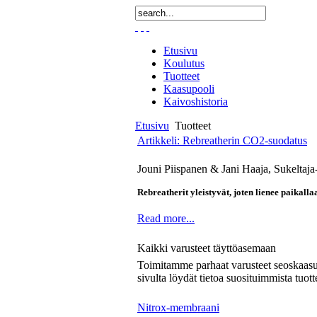
Etusivu
Koulutus
Tuotteet
Kaasupooli
Kaivoshistoria
Etusivu
Tuotteet
Artikkeli: Rebreatherin CO2-suodatus
Jouni Piispanen & Jani Haaja, Sukeltaja
Rebreatherit yleistyvät, joten lienee paikal
Read more...
Kaikki varusteet täyttöasemaan
Toimitamme parhaat varusteet seoskaasutä
sivulta löydät tietoa suosituimmista tu
Nitrox-membraani