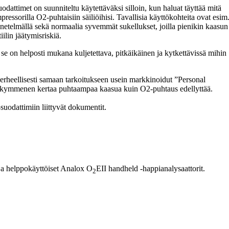
attimet on suunniteltu käytettäväksi silloin, kun haluat täyttää mitä
ressorilla O2-puhtaisiin säiliöihisi. Tavallisia käyttökohteita ovat esim
etelmällä sekä normaalia syvemmät sukellukset, joilla pienikin kaasun
ilin jäätymisriskiä.
 se on helposti mukana kuljetettava, pitkäikäinen ja kytkettävissä mihin
 erheellisesti samaan tarkoitukseen usein markkinoidut ”Personal
yli kymmenen kertaa puhtaampaa kaasua kuin O2-puhtaus edellyttää.
suodattimiin liittyvät dokumentit.
 ja helppokäyttöiset Analox O
EII handheld -happianalysaattorit.
2