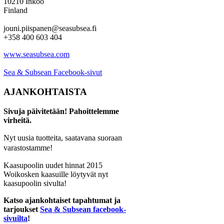
10210 Inkoo
Finland
jouni.piispanen@seasubsea.fi
+358 400 603 404
www.seasubsea.com
Sea & Subsean Facebook-sivut
AJANKOHTAISTA
Sivuja päivitetään! Pahoittelemme
virheitä.
Nyt uusia tuotteita, saatavana suoraan
varastostamme!
Kaasupoolin uudet hinnat 2015
Woikosken kaasuille löytyvät nyt
kaasupoolin sivulta!
Katso ajankohtaiset tapahtumat ja
tarjoukset
Sea & Subsean facebook-
sivuilta
!