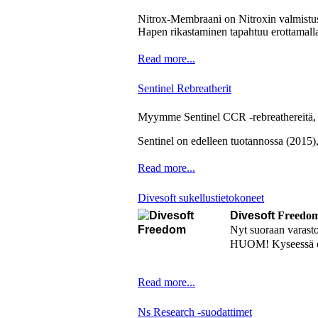
Nitrox-Membraani on Nitroxin valmistus
Hapen rikastaminen tapahtuu erottamalla 
Read more...
Sentinel Rebreatherit
Myymme Sentinel CCR -rebreathereitä, se
Sentinel on edelleen tuotannossa (2015),
Read more...
Divesoft sukellustietokoneet
Divesoft
Freedo
Nyt suoraan varast
HUOM! Kyseessä on
Read more...
Ns Research -suodattimet